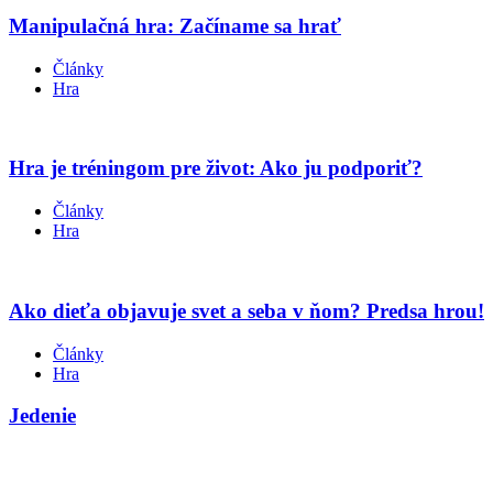
Manipulačná hra: Začíname sa hrať
Články
Hra
Hra je tréningom pre život: Ako ju podporiť?
Články
Hra
Ako dieťa objavuje svet a seba v ňom? Predsa hrou!
Články
Hra
Jedenie