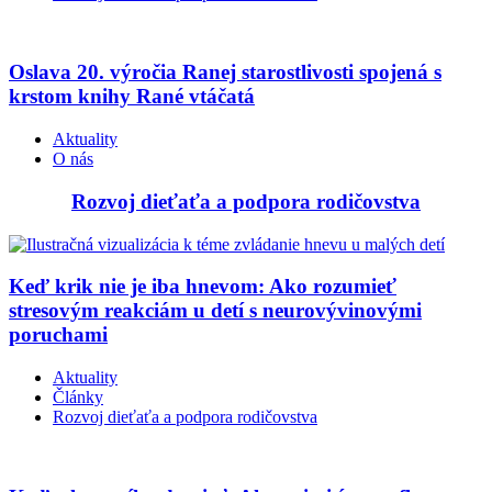
Oslava 20. výročia Ranej starostlivosti spojená s
krstom knihy Rané vtáčatá
Aktuality
O nás
Rozvoj dieťaťa a podpora rodičovstva
Keď krik nie je iba hnevom: Ako rozumieť
stresovým reakciám u detí s neurovývinovými
poruchami
Aktuality
Články
Rozvoj dieťaťa a podpora rodičovstva