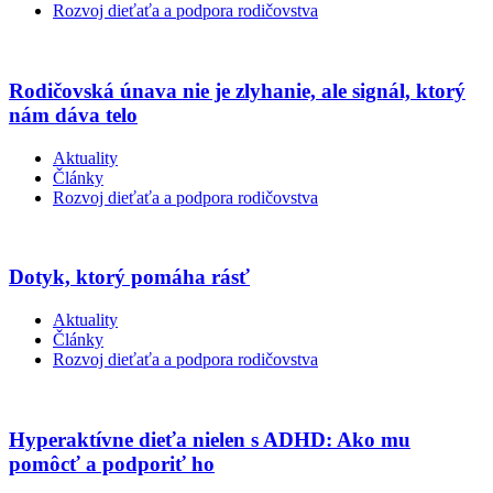
Rozvoj dieťaťa a podpora rodičovstva
Rodičovská únava nie je zlyhanie, ale signál, ktorý
nám dáva telo
Aktuality
Články
Rozvoj dieťaťa a podpora rodičovstva
Dotyk, ktorý pomáha rásť
Aktuality
Články
Rozvoj dieťaťa a podpora rodičovstva
Hyperaktívne dieťa nielen s ADHD: Ako mu
pomôcť a podporiť ho