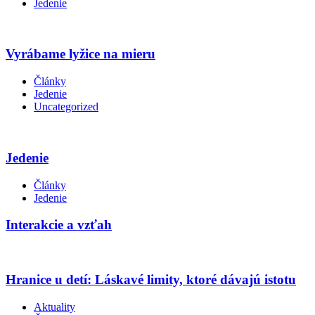
Jedenie
Vyrábame lyžice na mieru
Články
Jedenie
Uncategorized
Jedenie
Články
Jedenie
Interakcie a vzťah
Hranice u detí: Láskavé limity, ktoré dávajú istotu
Aktuality