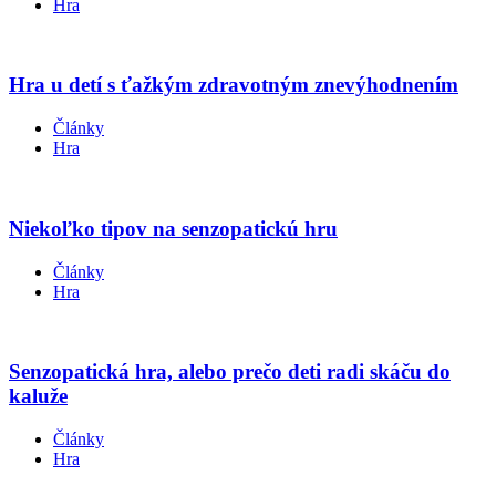
Hra
Hra u detí s ťažkým zdravotným znevýhodnením
Články
Hra
Niekoľko tipov na senzopatickú hru
Články
Hra
Senzopatická hra, alebo prečo deti radi skáču do
kaluže
Články
Hra