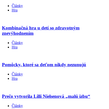
Články
Hra
Kombinačná hra u detí so zdravotným
znevýhodnením
Články
Hra
Pomôcky, ktoré sa deťom nikdy nezunujú
Články
Hra
Prečo vytvorila Lilli Nielsenová „malú izbu“
Články