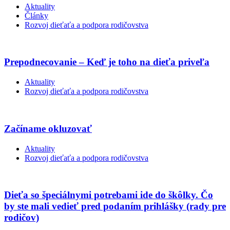
Aktuality
Články
Rozvoj dieťaťa a podpora rodičovstva
Prepodnecovanie – Keď je toho na dieťa priveľa
Aktuality
Rozvoj dieťaťa a podpora rodičovstva
Začíname okluzovať
Aktuality
Rozvoj dieťaťa a podpora rodičovstva
Dieťa so špeciálnymi potrebami ide do škôlky. Čo
by ste mali vedieť pred podaním prihlášky (rady pre
rodičov)