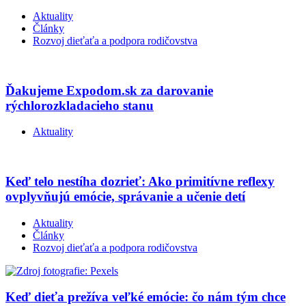
Aktuality
Články
Rozvoj dieťaťa a podpora rodičovstva
Ďakujeme Expodom.sk za darovanie
rýchlorozkladacieho stanu
Aktuality
Keď telo nestíha dozrieť: Ako primitívne reflexy
ovplyvňujú emócie, správanie a učenie detí
Aktuality
Články
Rozvoj dieťaťa a podpora rodičovstva
Keď dieťa prežíva veľké emócie: čo nám tým chce