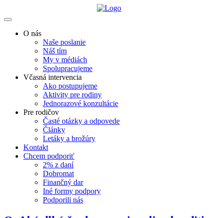
O nás
Naše poslanie
Náš tím
My v médiách
Spolupracujeme
Včasná intervencia
Ako postupujeme
Aktivity pre rodiny
Jednorazové konzultácie
Pre rodičov
Časté otázky a odpovede
Články
Letáky a brožúry
Kontakt
Chcem podporiť
2% z daní
Dobromat
Finančný dar
Iné formy podpory
Podporili nás