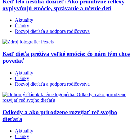
Keď telo nestíha dozrieť: Ako primitívne reflexy
ovplyvňujú emócie, správanie a učenie detí
Aktuality
Články
Rozvoj dieťaťa a podpora rodičovstva
Keď dieťa prežíva veľké emócie: čo nám tým chce
povedať
Aktuality
Články
Rozvoj dieťaťa a podpora rodičovstva
Odkedy a ako prirodzene rozvíjať reč svojho
dieťaťa
Aktuality
Články