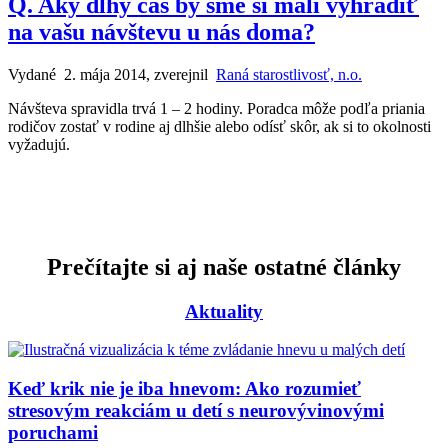
Q. Aký dlhý čas by sme si mali vyhradiť
na vašu návštevu u nás doma?
Vydané 2. mája 2014, zverejnil
Raná starostlivosť, n.o.
Návšteva spravidla trvá 1 – 2 hodiny. Poradca môže podľa priania
rodičov zostať v rodine aj dlhšie alebo odísť skôr, ak si to okolnosti
vyžadujú.
Prečítajte si aj naše ostatné články
Aktuality
Keď krik nie je iba hnevom: Ako rozumieť
stresovým reakciám u detí s neurovývinovými
poruchami