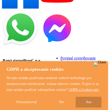
Povinné zverejňovanie
Raná starostlivosť, n.o.
Štatút a výročné správy
Ekonomicky oprávnené
Tbiliská 6, 831 06
GDPR a akceptovanie cookies
náklady
Bratislava
Tlačivá a žiadosti na
+421 908 626 001
Na tejto stránke používame moderné webové technológie pre
stiahnutie
info@ranastarostlivost.sk
monitorovanie návštevnosti, vrátane súborov cookies. Prajete si na
GDPR a Cookies
tejto stránke používať zabezpečené cookies?
GDPR a Cookies info
Personalizovať
Nie
Áno
© 2009 - 2026 Všetky práva vyhradené Raná starostlivosť, n.o.