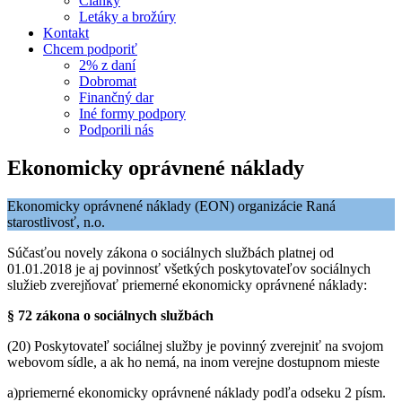
Články
Letáky a brožúry
Kontakt
Chcem podporiť
2% z daní
Dobromat
Finančný dar
Iné formy podpory
Podporili nás
Ekonomicky oprávnené náklady
Ekonomicky oprávnené náklady (EON) organizácie Raná
starostlivosť, n.o.
Súčasťou novely zákona o sociálnych službách platnej od
01.01.2018 je aj povinnosť všetkých poskytovateľov sociálnych
služieb zverejňovať priemerné ekonomicky oprávnené náklady:
§ 72 zákona o sociálnych službách
(20) Poskytovateľ sociálnej služby je povinný zverejniť na svojom
webovom sídle, a ak ho nemá, na inom verejne dostupnom mieste
a)priemerné ekonomicky oprávnené náklady podľa odseku 2 písm.