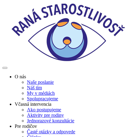
O nás
Naše poslanie
Náš tím
My v médiách
Spolupracujeme
Včasná intervencia
Ako postupujeme
Aktivity pre rodiny
Jednorazové konzultácie
Pre rodičov
Časté otázky a odpovede