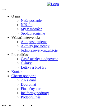
O nás
Naše poslanie
Náš tím
My v médiách
Spolupracujeme
Včasná intervencia
Ako postupujeme
Aktivity pre rodiny
Jednorazové konzultácie
Pre rodičov
Časté otázky a odpovede
Články
Letáky a brožúry
Kontakt
Chcem podporiť
2% z daní
Dobromat
Finančný dar
Iné formy podpory
Podporili nás