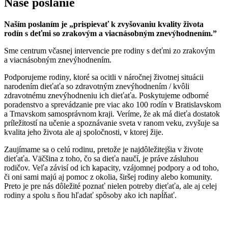
Naše poslanie
Naším poslaním je „prispievať k zvyšovaniu kvality života
rodín s deťmi so zrakovým a viacnásobným znevýhodnením.”
Sme centrum včasnej intervencie pre rodiny s deťmi zo zrakovým
a viacnásobným znevýhodnením.
Podporujeme rodiny, ktoré sa ocitli v náročnej životnej situácii
narodením dieťaťa so zdravotným znevýhodnením / kvôli
zdravotnému znevýhodneniu ich dieťaťa. Poskytujeme odborné
poradenstvo a sprevádzanie pre viac ako 100 rodín v Bratislavskom
a Trnavskom samosprávnom kraji. Veríme, že ak má dieťa dostatok
príležitostí na učenie a spoznávanie sveta v ranom veku, zvyšuje sa
kvalita jeho života ale aj spoločnosti, v ktorej žije.
Zaujímame sa o celú rodinu, pretože je najdôležitejšia v živote
dieťaťa. Väčšina z toho, čo sa dieťa naučí, je práve zásluhou
rodičov. Veľa závisí od ich kapacity, vzájomnej podpory a od toho,
či oni sami majú aj pomoc z okolia, širšej rodiny alebo komunity.
Preto je pre nás dôležité poznať nielen potreby dieťaťa, ale aj celej
rodiny a spolu s ňou hľadať spôsoby ako ich napĺňať.