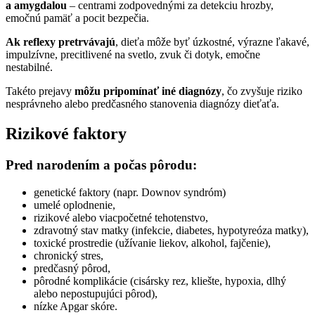
a amygdalou
– centrami zodpovednými za detekciu hrozby,
emočnú pamäť a pocit bezpečia.
Ak reflexy pretrvávajú
, dieťa môže byť úzkostné, výrazne ľakavé,
impulzívne, precitlivené na svetlo, zvuk či dotyk, emočne
nestabilné.
Takéto prejavy
môžu pripomínať iné diagnózy
, čo zvyšuje riziko
nesprávneho alebo predčasného stanovenia diagnózy dieťaťa.
Rizikové faktory
Pred narodením a počas pôrodu:
genetické faktory (napr. Downov syndróm)
umelé oplodnenie,
rizikové alebo viacpočetné tehotenstvo,
zdravotný stav matky (infekcie, diabetes, hypotyreóza matky),
toxické prostredie (užívanie liekov, alkohol, fajčenie),
chronický stres,
predčasný pôrod,
pôrodné komplikácie (cisársky rez, kliešte, hypoxia, dlhý
alebo nepostupujúci pôrod),
nízke Apgar skóre.