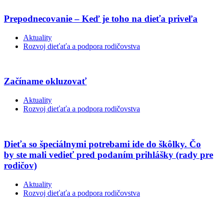
Prepodnecovanie – Keď je toho na dieťa priveľa
Aktuality
Rozvoj dieťaťa a podpora rodičovstva
Začíname okluzovať
Aktuality
Rozvoj dieťaťa a podpora rodičovstva
Dieťa so špeciálnymi potrebami ide do škôlky. Čo
by ste mali vedieť pred podaním prihlášky (rady pre
rodičov)
Aktuality
Rozvoj dieťaťa a podpora rodičovstva