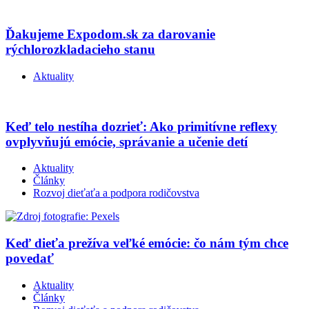
Ďakujeme Expodom.sk za darovanie
rýchlorozkladacieho stanu
Aktuality
Keď telo nestíha dozrieť: Ako primitívne reflexy
ovplyvňujú emócie, správanie a učenie detí
Aktuality
Články
Rozvoj dieťaťa a podpora rodičovstva
Keď dieťa prežíva veľké emócie: čo nám tým chce
povedať
Aktuality
Články