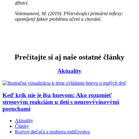
dětství.
Volemanová, M. (2019).
Přetrvávajíci primární reflexy:
opomíjený faktor problému učení a chování.
Prečítajte si aj naše ostatné články
Aktuality
Keď krik nie je iba hnevom: Ako rozumieť
stresovým reakciám u detí s neurovývinovými
poruchami
Aktuality
Články
Rozvoj dieťaťa a podpora rodičovstva