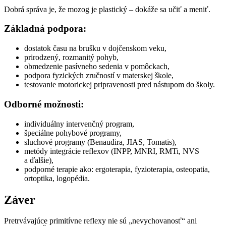
Dobrá správa je, že mozog je plastický – dokáže sa učiť a meniť.
Základná podpora:
dostatok času na brušku v dojčenskom veku,
prirodzený, rozmanitý pohyb,
obmedzenie pasívneho sedenia v pomôckach,
podpora fyzických zručností v materskej škole,
testovanie motorickej pripravenosti pred nástupom do školy.
Odborné možnosti:
individuálny intervenčný program,
špeciálne pohybové programy,
sluchové programy (Benaudira, JIAS, Tomatis),
metódy integrácie reflexov (INPP, MNRI, RMTi, NVS
a ďalšie),
podporné terapie ako: ergoterapia, fyzioterapia, osteopatia,
ortoptika, logopédia.
Záver
Pretrvávajúce primitívne reflexy nie sú „nevychovanosť“ ani