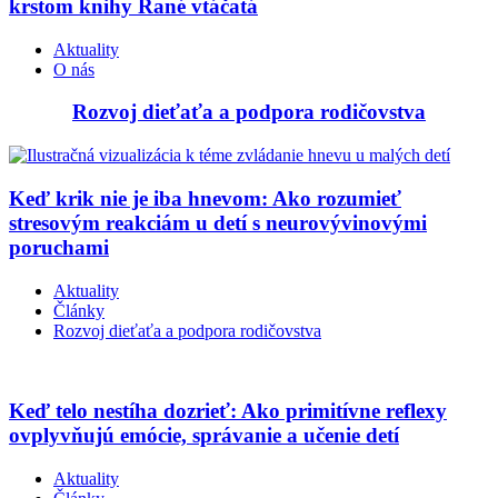
krstom knihy Rané vtáčatá
Aktuality
O nás
Rozvoj dieťaťa a podpora rodičovstva
Keď krik nie je iba hnevom: Ako rozumieť
stresovým reakciám u detí s neurovývinovými
poruchami
Aktuality
Články
Rozvoj dieťaťa a podpora rodičovstva
Keď telo nestíha dozrieť: Ako primitívne reflexy
ovplyvňujú emócie, správanie a učenie detí
Aktuality