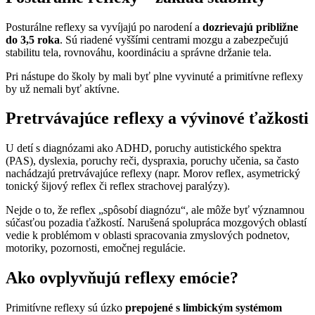
Posturálne reflexy sa vyvíjajú po narodení a
dozrievajú približne
do 3,5 roka
. Sú riadené vyššími centrami mozgu a zabezpečujú
stabilitu tela, rovnováhu, koordináciu a správne držanie tela.
Pri nástupe do školy by mali byť plne vyvinuté a primitívne reflexy
by už nemali byť aktívne.
Pretrvávajúce reflexy a vývinové ťažkosti
U detí s diagnózami ako ADHD, poruchy autistického spektra
(PAS), dyslexia, poruchy reči, dyspraxia, poruchy učenia, sa často
nachádzajú pretrvávajúce reflexy (napr. Morov reflex, asymetrický
tonický šijový reflex či reflex strachovej paralýzy).
Nejde o to, že reflex „spôsobí diagnózu“, ale môže byť významnou
súčasťou pozadia ťažkostí. Narušená spolupráca mozgových oblastí
vedie k problémom v oblasti spracovania zmyslových podnetov,
motoriky, pozornosti, emočnej regulácie.
Ako ovplyvňujú reflexy emócie?
Primitívne reflexy sú úzko
prepojené s limbickým systémom