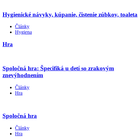
Hygienické návyky, kúpanie, čistenie zúbkov, toaleta
Články
Hygiena
Hra
Spoločná hra: Špecifiká u detí so zrakovým
znevýhodnením
Články
Hra
Spoločná hra
Články
Hra