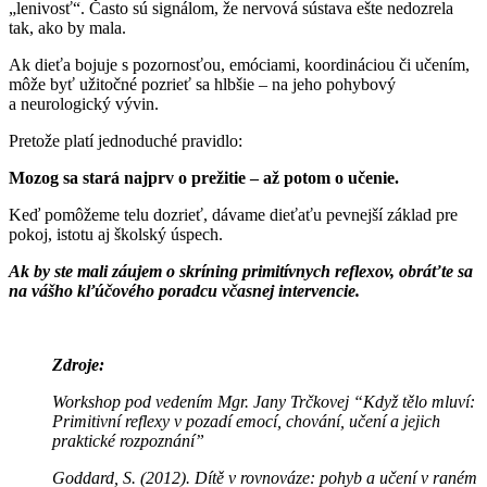
„lenivosť“. Často sú signálom, že nervová sústava ešte nedozrela
tak, ako by mala.
Ak dieťa bojuje s pozornosťou, emóciami, koordináciou či učením,
môže byť užitočné pozrieť sa hlbšie – na jeho pohybový
a neurologický vývin.
Pretože platí jednoduché pravidlo:
Mozog sa stará najprv o prežitie – až potom o učenie.
Keď pomôžeme telu dozrieť, dávame dieťaťu pevnejší základ pre
pokoj, istotu aj školský úspech.
Ak by ste mali záujem o skríning primitívnych reflexov, obráťte sa
na vášho kľúčového poradcu včasnej intervencie.
Zdroje:
Workshop pod vedením Mgr. Jany Trčkovej “Když tělo mluví:
Primitivní reflexy v pozadí emocí, chování, učení a jejich
praktické rozpoznání”
Goddard, S. (2012).
Dítě v rovnováze: pohyb a učení v raném