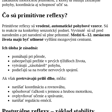
základnou motorickou jednotkou, z ktorej sa budujú zložitejšie
pohyby, koordinácia aj schopnosť učiť sa.
Čo sú primitívne reflexy?
Primitívne reflexy sú
vrodené, automatické pohybové vzorce
. Sú
to reakcie na konkrétny senzorický podnet. Vyvinuté sú už pred
narodením a pri narodení sú plne prítomné.
Medzi 6.–12. mesiacom
života majú byť utlmené
vyššími mozgovými centrami.
Ich úloha je zásadná:
pomáhajú pri pôrode,
zabezpečujú prežitie v prvých týždňoch života,
vytvárajú „zásobáreň“ pohybu,
podieľajú sa na tvorbe nervových spojení.
Ak však
pretrvávajú príliš dlho
, môžu:
narúšať koordináciu a rovnováhu,
spôsobovať ťažkosti s jemnou a hrubou motorikou,
ovplyvňovať učenie a správanie,
narúšať reguláciu emócií.
Posturálne reflexy – základ stability