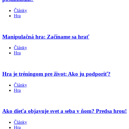
Články
Hra
Manipulačná hra: Začíname sa hrať
Články
Hra
Hra je tréningom pre život: Ako ju podporiť?
Články
Hra
Ako dieťa objavuje svet a seba v ňom? Predsa hrou!
Články
Hra