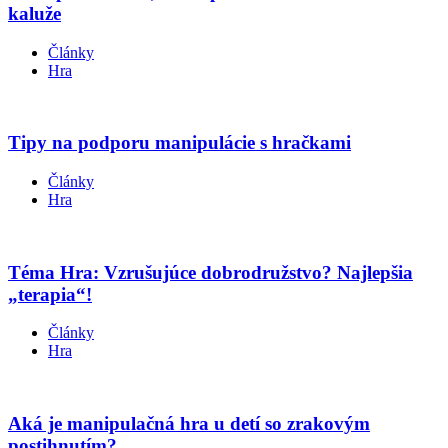
kaluže
Články
Hra
Tipy na podporu manipulácie s hračkami
Články
Hra
Téma Hra: Vzrušujúce dobrodružstvo? Najlepšia
„terapia“!
Články
Hra
Aká je manipulačná hra u detí so zrakovým
postihnutím?