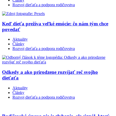
Články
Rozvoj dieťaťa a podpora rodičovstva
Keď dieťa prežíva veľké emócie: čo nám tým chce
povedať
Aktuality
Články
Rozvoj dieťaťa a podpora rodičovstva
Odkedy a ako prirodzene rozvíjať reč svojho
dieťaťa
Aktuality
Články
Rozvoj dieťaťa a podpora rodičovstva