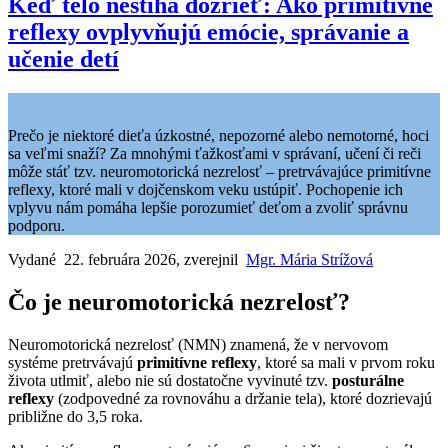
Keď telo nestíha dozrieť: Ako primitívne
reflexy ovplyvňujú emócie, správanie a
učenie detí
Prečo je niektoré dieťa úzkostné, nepozorné alebo nemotorné, hoci
sa veľmi snaží? Za mnohými ťažkosťami v správaní, učení či reči
môže stáť tzv. neuromotorická nezrelosť – pretrvávajúce primitívne
reflexy, ktoré mali v dojčenskom veku ustúpiť. Pochopenie ich
vplyvu nám pomáha lepšie porozumieť deťom a zvoliť správnu
podporu.
Vydané 22. februára 2026, zverejnil
Mgr. Mária Strížová
Čo je neuromotorická nezrelosť?
Neuromotorická nezrelosť (NMN) znamená, že v nervovom
systéme pretrvávajú
primitívne reflexy
, ktoré sa mali v prvom roku
života utlmiť, alebo nie sú dostatočne vyvinuté tzv.
posturálne
reflexy
(zodpovedné za rovnováhu a držanie tela), ktoré dozrievajú
približne do 3,5 roka.