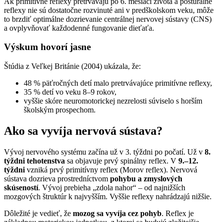
Ak primitívne reflexy pretrvávajú po 6. mesiaci života a posturálne
reflexy nie sú dostatočne rozvinuté ani v predškolskom veku, môže
to brzdiť optimálne dozrievanie centrálnej nervovej sústavy (CNS)
a ovplyvňovať každodenné fungovanie dieťaťa.
Výskum hovorí jasne
Štúdia z Veľkej Británie (2004) ukázala, že:
48 % päťročných detí malo pretrvávajúce primitívne reflexy,
35 % detí vo veku 8–9 rokov,
vyššie skóre neuromotorickej nezrelosti súviselo s horším
školským prospechom.
Ako sa vyvíja nervová sústava?
Vývoj nervového systému začína už v 3. týždni po počatí. Už v
8.
týždni tehotenstva
sa objavuje prvý spinálny reflex. V
9.–12.
týždni
vzniká prvý primitívny reflex (Morov reflex). Nervová
sústava dozrieva prostredníctvom
pohybu a zmyslových
skúseností
. Vývoj prebieha „zdola nahor“ – od najnižších
mozgových štruktúr k najvyšším. Vyššie reflexy nahrádzajú nižšie.
Dôležité je vedieť, že
mozog sa vyvíja cez pohyb
. Reflex je