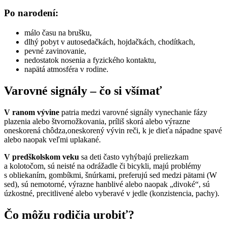
Po narodení:
málo času na brušku,
dlhý pobyt v autosedačkách, hojdačkách, chodítkach,
pevné zavinovanie,
nedostatok nosenia a fyzického kontaktu,
napätá atmosféra v rodine.
Varovné signály – čo si všímať
V ranom vývine
patria medzi varovné signály vynechanie fázy
plazenia alebo štvornožkovania, príliš skorá alebo výrazne
oneskorená chôdza,oneskorený vývin reči, k je dieťa nápadne spavé
alebo naopak veľmi uplakané.
V predškolskom veku
sa deti často vyhýbajú preliezkam
a kolotočom, sú neisté na odrážadle či bicykli, majú problémy
s obliekaním, gombíkmi, šnúrkami, preferujú sed medzi pätami (W
sed), sú nemotorné, výrazne hanblivé alebo naopak „divoké“, sú
úzkostné, precitlivené alebo vyberavé v jedle (konzistencia, pachy).
Čo môžu rodičia urobiť?