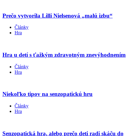
Prečo vytvorila Lilli Nielsenová „malú izbu“
Články
Hra
Hra u detí s ťažkým zdravotným znevýhodnením
Články
Hra
Niekoľko tipov na senzopatickú hru
Články
Hra
Senzopatická hra, alebo prečo deti radi skáču do