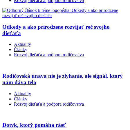
Rozvoj dieťaťa a podpora rodičovstva
Odkedy a ako prirodzene rozvíjať reč svojho
dieťaťa
Aktuality
Články
Rozvoj dieťaťa a podpora rodičovstva
Rodičovská únava nie je zlyhanie, ale signál, ktorý
nám dáva telo
Aktuality
Články
Rozvoj dieťaťa a podpora rodičovstva
Dotyk, ktorý pomáha rásť