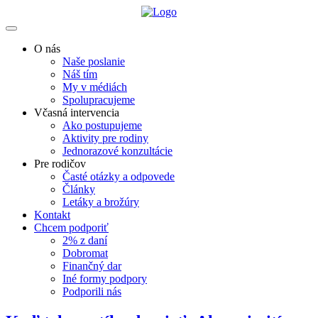
O nás
Naše poslanie
Náš tím
My v médiách
Spolupracujeme
Včasná intervencia
Ako postupujeme
Aktivity pre rodiny
Jednorazové konzultácie
Pre rodičov
Časté otázky a odpovede
Články
Letáky a brožúry
Kontakt
Chcem podporiť
2% z daní
Dobromat
Finančný dar
Iné formy podpory
Podporili nás