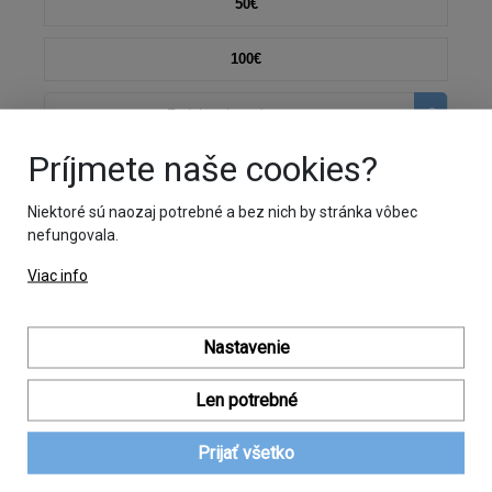
50€
100€
€
Príjmete naše cookies?
Meno *
Niektoré sú naozaj potrebné a bez nich by stránka vôbec
nefungovala.
Viac info
Priezvisko *
Nastavenie
Email *
Len potrebné
Prijať všetko
Chcem darovať ako právnická osoba