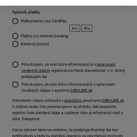
Spôsob platby
Platba kartou cez CardPay
Platba cez internet banking
Bankový prevod
Potvrdzujem, ze som bol/a informovaný/á o
spracovaní
osobných údajov
organizáciou Raná starostlivosť, n.o., ktorej
poskytujem dar
Potvrdzujem, že som bol/a informovaný/á o spracovaní
Osobných údajov v systéme
DARUJME.sk
Potvrdením údajov súhlasíte s
pravidlami
používania
DARUJME.sk
.
V ďalšom kroku Vás presmerujeme na stránku, kde bezpečne
vyplníte Vaše platobné údaje a zašleme Vám aj informačný mail o
dare. Ďakujeme!
Darca zároveň berie na vedomie, že poskytuje finančný dar bez
protihodnoty a teda na platobnú operáciu sa nevzťahujú možnosti