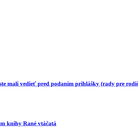
ste mali vedieť pred podaním prihlášky (rady pre rodi
stom knihy Rané vtáčatá