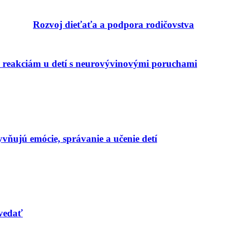
Rozvoj dieťaťa a podpora rodičovstva
m reakciám u detí s neurovývinovými poruchami
yvňujú emócie, správanie a učenie detí
ovedať