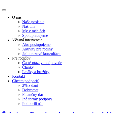
O nás
Naše poslanie
Náš tím
My v médiách
Spolupracujeme
Včasná intervencia
Ako postupujeme
Aktivity pre rodiny
Jednorazové konzultácie
Pre rodičov
Časté otázky a odpovede
Články
Letáky a brožúry
Kontakt
Chcem podporiť
2% z daní
Dobromat
Finančný dar
Iné formy podpory
Podporili nás