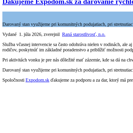
Ďakujeme Expodom.sk za darovanie rýchlo
Darovaný stan využijeme pri komunitných podujatiach, pri stretnutiach 
Vydané 1. júla 2026, zverejnil
Raná starostlivosť, n.o.
Služba včasnej intervencie sa často odohráva nielen v rodinách, ale
rodičov, poskytnúť im základné poradenstvo a priblížiť možnosti po
Pri aktivitách vonku je pre nás dôležité mať zázemie, kde sa dá na c
Darovaný stan využijeme pri komunitných podujatiach, pri stretnutiach 
Spoločnosti
Expodom.sk
ďakujeme za podporu a za dar, ktorý má pre 