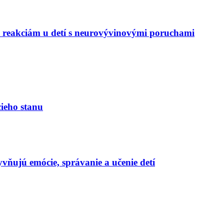
m reakciám u detí s neurovývinovými poruchami
ieho stanu
yvňujú emócie, správanie a učenie detí