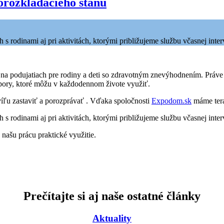
rozkladacieho stanu
s rodinami aj pri aktivitách, ktorými približujeme službu včasnej inter
 aj na podujatiach pre rodiny a deti so zdravotným znevýhodnením. Pr
dpory, ktoré môžu v každodennom živote využiť.
hvíľu zastaviť a porozprávať . Vďaka spoločnosti
Expodom.sk
máme teraz
s rodinami aj pri aktivitách, ktorými približujeme službu včasnej inter
našu prácu praktické využitie.
Prečítajte si aj naše ostatné články
Aktuality