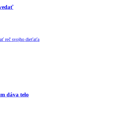
ovedať
ám dáva telo