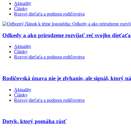
Aktuality
Články
Rozvoj dieťaťa a podpora rodičovstva
Odkedy a ako prirodzene rozvíjať reč svojho dieťaťa
Aktuality
Články
Rozvoj dieťaťa a podpora rodičovstva
Rodičovská únava nie je zlyhanie, ale signál, ktorý n
Aktuality
Články
Rozvoj dieťaťa a podpora rodičovstva
Dotyk, ktorý pomáha rásť