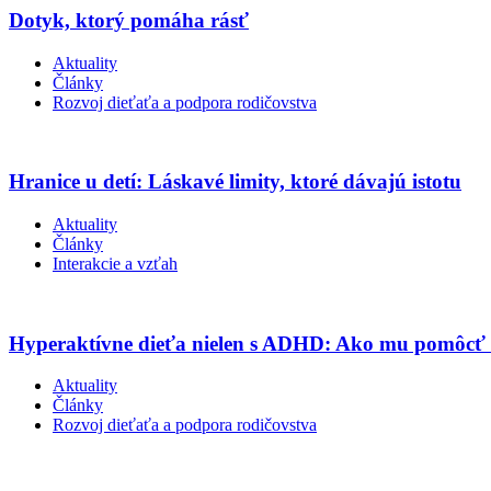
Dotyk, ktorý pomáha rásť
Aktuality
Články
Rozvoj dieťaťa a podpora rodičovstva
Hranice u detí: Láskavé limity, ktoré dávajú istotu
Aktuality
Články
Interakcie a vzťah
Hyperaktívne dieťa nielen s ADHD: Ako mu pomôcť 
Aktuality
Články
Rozvoj dieťaťa a podpora rodičovstva