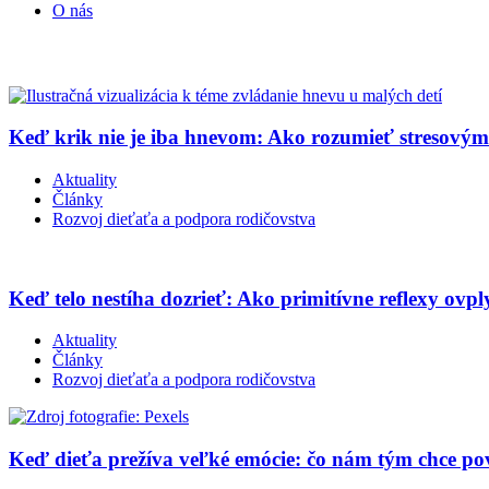
O nás
Keď krik nie je iba hnevom: Ako rozumieť stresový
Aktuality
Články
Rozvoj dieťaťa a podpora rodičovstva
Keď telo nestíha dozrieť: Ako primitívne reflexy ovpl
Aktuality
Články
Rozvoj dieťaťa a podpora rodičovstva
Keď dieťa prežíva veľké emócie: čo nám tým chce p