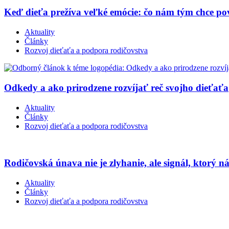
Keď dieťa prežíva veľké emócie: čo nám tým chce p
Aktuality
Články
Rozvoj dieťaťa a podpora rodičovstva
Odkedy a ako prirodzene rozvíjať reč svojho dieťaťa
Aktuality
Články
Rozvoj dieťaťa a podpora rodičovstva
Rodičovská únava nie je zlyhanie, ale signál, ktorý n
Aktuality
Články
Rozvoj dieťaťa a podpora rodičovstva