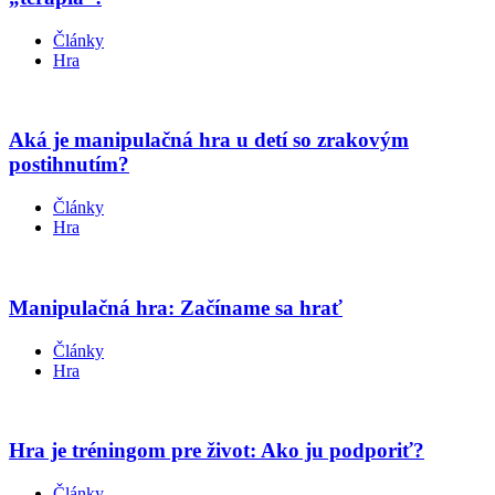
Články
Hra
Aká je manipulačná hra u detí so zrakovým
postihnutím?
Články
Hra
Manipulačná hra: Začíname sa hrať
Články
Hra
Hra je tréningom pre život: Ako ju podporiť?
Články