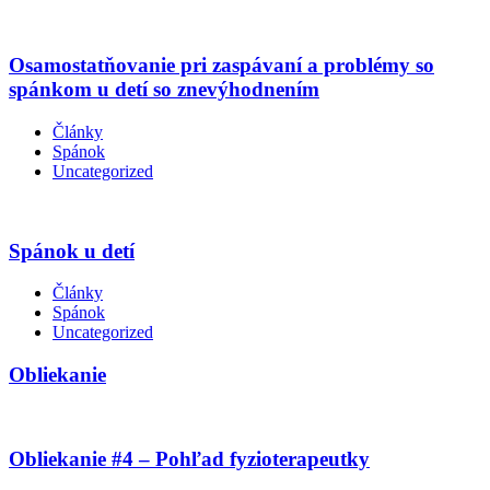
Osamostatňovanie pri zaspávaní a problémy so
spánkom u detí so znevýhodnením
Články
Spánok
Uncategorized
Spánok u detí
Články
Spánok
Uncategorized
Obliekanie
Obliekanie #4 – Pohľad fyzioterapeutky