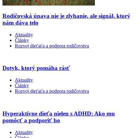
Rodičovská únava nie je zlyhanie, ale signál, ktorý
nám dáva telo
Aktuality
Články
Rozvoj dieťaťa a podpora rodičovstva
Dotyk, ktorý pomáha rásť
Aktuality
Články
Rozvoj dieťaťa a podpora rodičovstva
Hyperaktívne dieťa nielen s ADHD: Ako mu
pomôcť a podporiť ho
Aktuality
Články