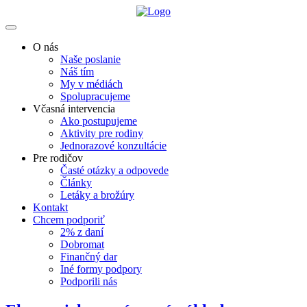
O nás
Naše poslanie
Náš tím
My v médiách
Spolupracujeme
Včasná intervencia
Ako postupujeme
Aktivity pre rodiny
Jednorazové konzultácie
Pre rodičov
Časté otázky a odpovede
Články
Letáky a brožúry
Kontakt
Chcem podporiť
2% z daní
Dobromat
Finančný dar
Iné formy podpory
Podporili nás