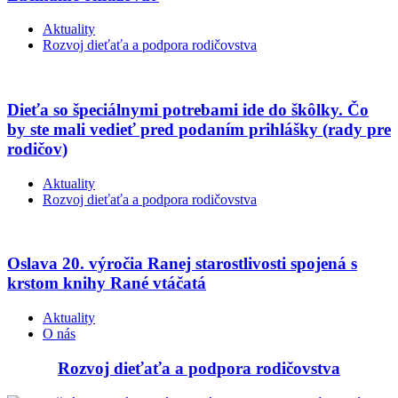
Aktuality
Rozvoj dieťaťa a podpora rodičovstva
Dieťa so špeciálnymi potrebami ide do škôlky. Čo
by ste mali vedieť pred podaním prihlášky (rady pre
rodičov)
Aktuality
Rozvoj dieťaťa a podpora rodičovstva
Oslava 20. výročia Ranej starostlivosti spojená s
krstom knihy Rané vtáčatá
Aktuality
O nás
Rozvoj dieťaťa a podpora rodičovstva