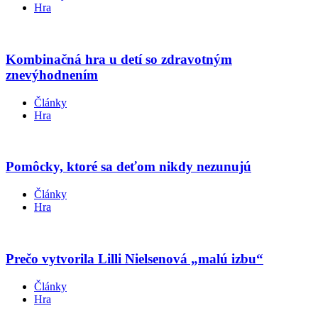
Hra
Kombinačná hra u detí so zdravotným
znevýhodnením
Články
Hra
Pomôcky, ktoré sa deťom nikdy nezunujú
Články
Hra
Prečo vytvorila Lilli Nielsenová „malú izbu“
Články
Hra