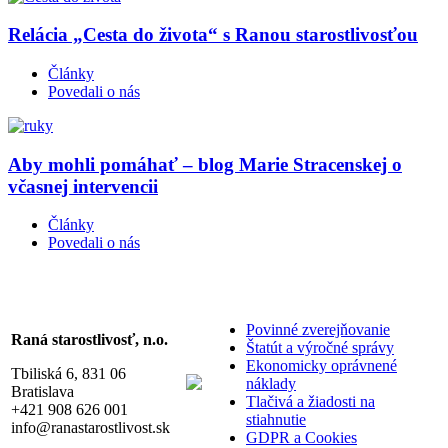
Relácia „Cesta do života“ s Ranou starostlivosťou
Články
Povedali o nás
Aby mohli pomáhať – blog Marie Stracenskej o
včasnej intervencii
Články
Povedali o nás
Povinné zverejňovanie
Raná starostlivosť, n.o.
Štatút a výročné správy
Ekonomicky oprávnené
Tbiliská 6, 831 06
náklady
Bratislava
Tlačivá a žiadosti na
+421 908 626 001
stiahnutie
info@ranastarostlivost.sk
GDPR a Cookies