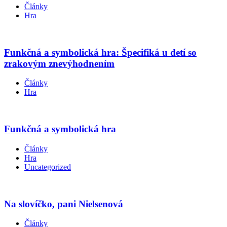
Články
Hra
Funkčná a symbolická hra: Špecifiká u detí so
zrakovým znevýhodnením
Články
Hra
Funkčná a symbolická hra
Články
Hra
Uncategorized
Na slovíčko, pani Nielsenová
Články