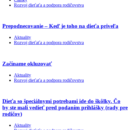
Rozvoj dieťaťa a podpora rodičovstva
Prepodnecovanie – Keď je toho na dieťa priveľa
Aktuality
Rozvoj dieťaťa a podpora rodičovstva
Začíname okluzovať
Aktuality
Rozvoj dieťaťa a podpora rodičovstva
Dieťa so špeciálnymi potrebami ide do škôlky. Čo
by ste mali vedieť pred podaním prihlášky (rady pre
rodičov)
Aktuality