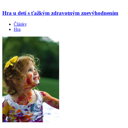
Hra u detí s ťažkým zdravotným znevýhodnením
Články
Hra