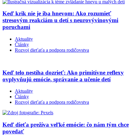
Keď krik nie je iba hnevom: Ako rozumieť
stresovým reakciám u detí s neurovývinovými
poruchami
Aktuality
Články
Rozvoj dieťaťa a podpora rodičovstva
Keď telo nestíha dozrieť: Ako primitívne reflexy
ovplyvňujú emócie, správanie a učenie detí
Aktuality
Články
Rozvoj dieťaťa a podpora rodičovstva
Keď dieťa prežíva veľké emócie: čo nám tým chce
povedať