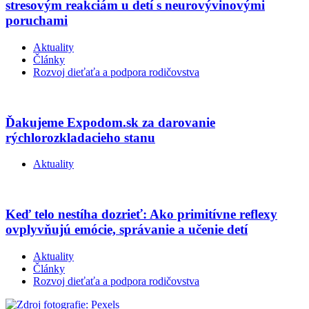
stresovým reakciám u detí s neurovývinovými
poruchami
Aktuality
Články
Rozvoj dieťaťa a podpora rodičovstva
Ďakujeme Expodom.sk za darovanie
rýchlorozkladacieho stanu
Aktuality
Keď telo nestíha dozrieť: Ako primitívne reflexy
ovplyvňujú emócie, správanie a učenie detí
Aktuality
Články
Rozvoj dieťaťa a podpora rodičovstva