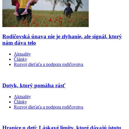
Rodičovská únava nie je zlyhanie, ale signál, ktorý
nám dáva telo
Aktuality
Články
Rozvoj dieťaťa a podpora rodičovstva
Dotyk, ktorý pomáha rásť
Aktuality
Články
Rozvoj dieťaťa a podpora rodičovstva
Hranice u detí: Láskavé limity, ktoré dávajú istotu