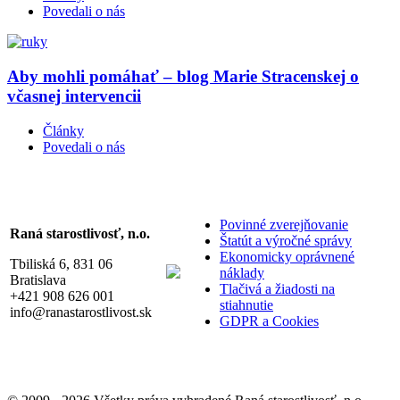
Povedali o nás
Aby mohli pomáhať – blog Marie Stracenskej o
včasnej intervencii
Články
Povedali o nás
Povinné zverejňovanie
Raná starostlivosť, n.o.
Štatút a výročné správy
Ekonomicky oprávnené
Tbiliská 6, 831 06
náklady
Bratislava
Tlačivá a žiadosti na
+421 908 626 001
stiahnutie
info@ranastarostlivost.sk
GDPR a Cookies