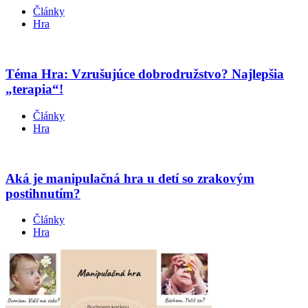
Články
Hra
Téma Hra: Vzrušujúce dobrodružstvo? Najlepšia
„terapia“!
Články
Hra
Aká je manipulačná hra u detí so zrakovým
postihnutím?
Články
Hra