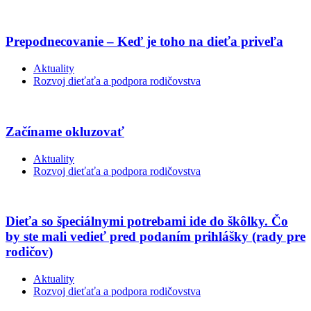
Prepodnecovanie – Keď je toho na dieťa priveľa
Aktuality
Rozvoj dieťaťa a podpora rodičovstva
Začíname okluzovať
Aktuality
Rozvoj dieťaťa a podpora rodičovstva
Dieťa so špeciálnymi potrebami ide do škôlky. Čo
by ste mali vedieť pred podaním prihlášky (rady pre
rodičov)
Aktuality
Rozvoj dieťaťa a podpora rodičovstva