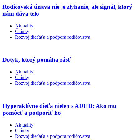
Rodičovská únava nie je zlyhanie, ale signál, ktorý
nám dáva telo
Aktuality
Články
Rozvoj dieťaťa a podpora rodičovstva
Dotyk, ktorý pomáha rásť
Aktuality
Články
Rozvoj dieťaťa a podpora rodičovstva
Hyperaktívne dieťa nielen s ADHD: Ako mu
pomôcť a podporiť ho
Aktuality
Články
Rozvoj dieťaťa a podpora rodičovstva