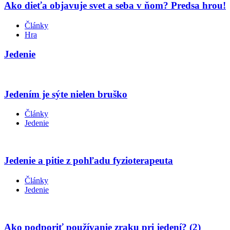
Ako dieťa objavuje svet a seba v ňom? Predsa hrou!
Články
Hra
Jedenie
Jedením je sýte nielen bruško
Články
Jedenie
Jedenie a pitie z pohľadu fyzioterapeuta
Články
Jedenie
Ako podporiť používanie zraku pri jedení? (2)