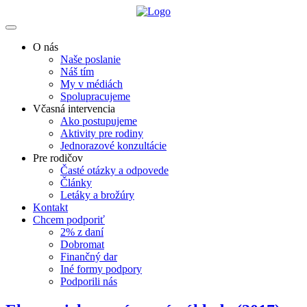
O nás
Naše poslanie
Náš tím
My v médiách
Spolupracujeme
Včasná intervencia
Ako postupujeme
Aktivity pre rodiny
Jednorazové konzultácie
Pre rodičov
Časté otázky a odpovede
Články
Letáky a brožúry
Kontakt
Chcem podporiť
2% z daní
Dobromat
Finančný dar
Iné formy podpory
Podporili nás