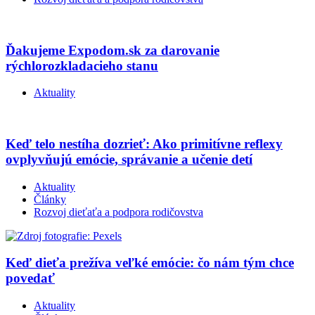
Ďakujeme Expodom.sk za darovanie
rýchlorozkladacieho stanu
Aktuality
Keď telo nestíha dozrieť: Ako primitívne reflexy
ovplyvňujú emócie, správanie a učenie detí
Aktuality
Články
Rozvoj dieťaťa a podpora rodičovstva
Keď dieťa prežíva veľké emócie: čo nám tým chce
povedať
Aktuality