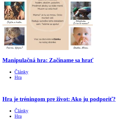
Manipulačná hra: Začíname sa hrať
Články
Hra
Hra je tréningom pre život: Ako ju podporiť?
Články
Hra