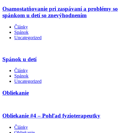
Osamostatňovanie pri zaspávaní a problémy so
spánkom u detí so znevýhodnením
Články
Spánok
Uncategorized
Spánok u detí
Články
Spánok
Uncategorized
Obliekanie
Obliekanie #4 – Pohľad fyzioterapeutky
Články
Obliekanie