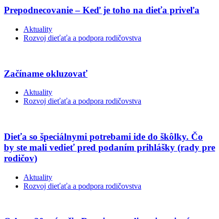
Prepodnecovanie – Keď je toho na dieťa priveľa
Aktuality
Rozvoj dieťaťa a podpora rodičovstva
Začíname okluzovať
Aktuality
Rozvoj dieťaťa a podpora rodičovstva
Dieťa so špeciálnymi potrebami ide do škôlky. Čo
by ste mali vedieť pred podaním prihlášky (rady pre
rodičov)
Aktuality
Rozvoj dieťaťa a podpora rodičovstva