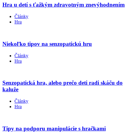
Hra u detí s ťažkým zdravotným znevýhodnením
Články
Hra
Niekoľko tipov na senzopatickú hru
Články
Hra
Senzopatická hra, alebo prečo deti radi skáču do
kaluže
Články
Hra
Tipy na podporu manipulácie s hračkami