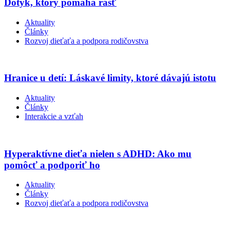
Dotyk, ktorý pomáha rásť
Aktuality
Články
Rozvoj dieťaťa a podpora rodičovstva
Hranice u detí: Láskavé limity, ktoré dávajú istotu
Aktuality
Články
Interakcie a vzťah
Hyperaktívne dieťa nielen s ADHD: Ako mu
pomôcť a podporiť ho
Aktuality
Články
Rozvoj dieťaťa a podpora rodičovstva