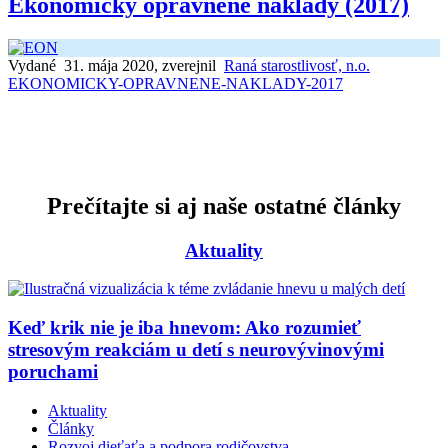
Ekonomicky oprávnené náklady (2017)
Vydané 31. mája 2020, zverejnil
Raná starostlivosť, n.o.
EKONOMICKY-OPRAVNENE-NAKLADY-2017
Prečítajte si aj naše ostatné články
Aktuality
Keď krik nie je iba hnevom: Ako rozumieť
stresovým reakciám u detí s neurovývinovými
poruchami
Aktuality
Články
Rozvoj dieťaťa a podpora rodičovstva