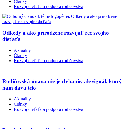
Články
Rozvoj dieťaťa a podpora rodičovstva
Odkedy a ako prirodzene rozvíjať reč svojho
dieťaťa
Aktuality
Články
Rozvoj dieťaťa a podpora rodičovstva
Rodičovská únava nie je zlyhanie, ale signál, ktorý
nám dáva telo
Aktuality
Články
Rozvoj dieťaťa a podpora rodičovstva