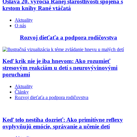
Oslava 20. výročia Ranej starostlivosti spojená s
krstom knihy Rané vtáčatá
Aktuality
O nás
Rozvoj dieťaťa a podpora rodičovstva
Keď krik nie je iba hnevom: Ako rozumieť
stresovým reakciám u detí s neurovývinovými
poruchami
Aktuality
Články
Rozvoj dieťaťa a podpora rodičovstva
Keď telo nestíha dozrieť: Ako primitívne reflexy
ovplyvňujú emócie, správanie a učenie detí