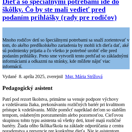
Dieťa so špeciálnymi potrebami ide do
škôlky. Čo by ste mali vedieť pred
podaním prihlášky (rady pre rodičov)
Mnoho rodičov detí so špeciálnymi potrebami sa snaží zorientovať v
tom, do akého predškolského zariadenia by mohli ich dieťa dať, aké
sú podmienky prijatia a čo všetko je potrebné urobiť ešte pred
podaním prihlášky. Preto sme vytvorili tento prehľad so základnými
informáciami a odkazmi na stránky, kde môžete nájsť viac
informácií.
Vydané 8. apríla 2025, zverejnil
Mgr. Mária Strížová
Pedagogický asistent
Patrí pod rezort školstva, primárne sa venuje podpore výchovy
a vzdelávania žiaka, prekonávaniu rozličných bariér pri kvalitnom
prístupe k vzdelávaniu. Môže pomôcť napríklad deťom so slabším
tempom, oslabeným porozumením alebo pozornosťou. Cieľovou
skupinou tohto typu asistenta sú všetky deti, ktoré majú rozličné
bariéry. Žiada oňho škôlka/škola na základe odporúčania z centra
poradenstva a prevencie pre konkrétne dieťa. Nie je asistentom