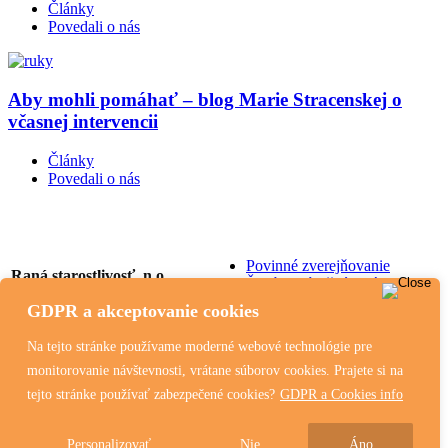
Články
Povedali o nás
Aby mohli pomáhať – blog Marie Stracenskej o
včasnej intervencii
Články
Povedali o nás
Povinné zverejňovanie
Raná starostlivosť, n.o.
Štatút a výročné správy
Ekonomicky oprávnené
Tbiliská 6, 831 06
GDPR a akceptovanie cookies
náklady
Bratislava
Tlačivá a žiadosti na
+421 908 626 001
Na tejto stránke používame moderné webové technológie pre
stiahnutie
info@ranastarostlivost.sk
monitorovanie návštevnosti, vrátane súborov cookies. Prajete si na
GDPR a Cookies
tejto stránke používať zabezpečené cookies?
GDPR a Cookies info
Personalizovať
Nie
Áno