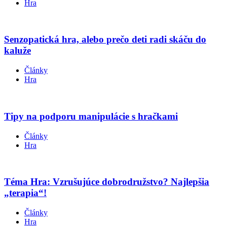
Hra
Senzopatická hra, alebo prečo deti radi skáču do
kaluže
Články
Hra
Tipy na podporu manipulácie s hračkami
Články
Hra
Téma Hra: Vzrušujúce dobrodružstvo? Najlepšia
„terapia“!
Články
Hra