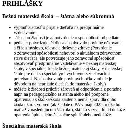
PRIHLÁŠKY
Bežná materská škola – štátna alebo súkromná
vyplniť žiadosť o prijatie dieťaťa na predprimárne
vzdelávanie
súčasťou žiadosti je aj potvrdenie o spôsobilosti od pediatra
pediater potvrdzuje, či dieťa absolvovalo povinné očkovania
a či je zmyslovo, telesne a duševne zdravé (Potvrdenie
o zdravotnej spôsobilosti nehovorí o aktuálnom zdravotnom
stave dieťaťa, ale potvrdzuje jeho zdravotnú spôsobilosť
absolvovať predprimárne vzdelávanie v bežnej materskej
škole, v špeciálnej triede bežnej materskej školy, v materskej
škole pre deti so špeciálnymi výchovno-vzdelávacími
potrebami. Neabsolvovanie povinných očkovaní nie je
dôvodom na neprijatie dieťaťa do materskej školy.)
môžete k žiadosti priložiť zároveň aj odporúčania z poradne,
napr. na pedagogického asistenta alebo iné podporné
opatrenia, ak škôlka/škola asistenta nemá, spravidla oňho
žiada už rok vopred (ak žiadate o PA v máji 2025, môže ho
mať až v nasledujúcom šk. roku), škôlka sa vyjadrí, či dokáže
opatrenia úplne alebo čiastočne splniť alebo nedokáže
Špeciálna materská škola