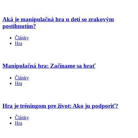
Aká je manipulačná hra u detí so zrakovým
postihnutím?
Články
Hra
Manipulačná hra: Začíname sa hrať
Články
Hra
Hra je tréningom pre život: Ako ju podporiť?
Články
Hra