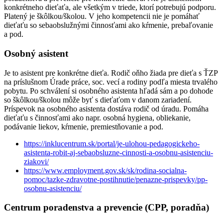
konkrétneho dieťaťa, ale všetkým v triede, ktorí potrebujú podporu.
Platený je škôlkou/školou. V jeho kompetencii nie je pomáhať
dieťaťu so sebaobslužnými činnosťami ako kŕmenie, prebaľovanie
a pod.
Osobný asistent
Je to asistent pre konkrétne dieťa. Rodič oňho žiada pre dieťa s ŤZP
na príslušnom Úrade práce, soc. vecí a rodiny podľa miesta trvalého
pobytu. Po schválení si osobného asistenta hľadá sám a po dohode
so škôlkou/školou môže byť s dieťaťom v danom zariadení.
Príspevok na osobného asistenta dostáva rodič od úradu. Pomáha
dieťaťu s činnosťami ako napr. osobná hygiena, obliekanie,
podávanie liekov, kŕmenie, premiestňovanie a pod.
https://inklucentrum.sk/portal/je-ulohou-pedagogickeho-
asistenta-robit-aj-sebaobsluzne-cinnosti-a-osobnu-asistenciu-
ziakovi/
https://www.employment.gov.sk/sk/rodina-socialna-
pomoc/tazke-zdravotne-postihnutie/penazne-prispevky/pp-
osobnu-asistenciu/
Centrum poradenstva a prevencie (CPP, poradňa)