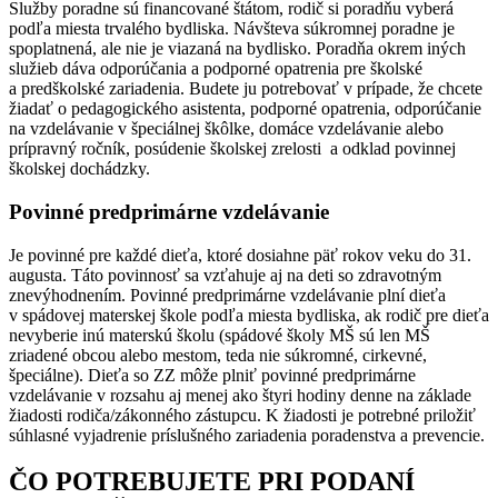
Služby poradne sú financované štátom, rodič si poradňu vyberá
podľa miesta trvalého bydliska. Návšteva súkromnej poradne je
spoplatnená, ale nie je viazaná na bydlisko. Poradňa okrem iných
služieb dáva odporúčania a podporné opatrenia pre školské
a predškolské zariadenia. Budete ju potrebovať v prípade, že chcete
žiadať o pedagogického asistenta, podporné opatrenia, odporúčanie
na vzdelávanie v špeciálnej škôlke, domáce vzdelávanie alebo
prípravný ročník, posúdenie školskej zrelosti a odklad povinnej
školskej dochádzky.
Povinné predprimárne vzdelávanie
Je povinné pre každé dieťa, ktoré dosiahne päť rokov veku do 31.
augusta. Táto povinnosť sa vzťahuje aj na deti so zdravotným
znevýhodnením. Povinné predprimárne vzdelávanie plní dieťa
v spádovej materskej škole podľa miesta bydliska, ak rodič pre dieťa
nevyberie inú materskú školu (spádové školy MŠ sú len MŠ
zriadené obcou alebo mestom, teda nie súkromné, cirkevné,
špeciálne). Dieťa so ZZ môže plniť povinné predprimárne
vzdelávanie v rozsahu aj menej ako štyri hodiny denne na základe
žiadosti rodiča/zákonného zástupcu. K žiadosti je potrebné priložiť
súhlasné vyjadrenie príslušného zariadenia poradenstva a prevencie.
ČO POTREBUJETE PRI PODANÍ