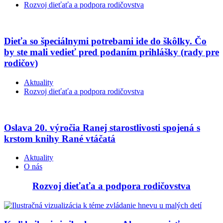
Rozvoj dieťaťa a podpora rodičovstva
Dieťa so špeciálnymi potrebami ide do škôlky. Čo
by ste mali vedieť pred podaním prihlášky (rady pre
rodičov)
Aktuality
Rozvoj dieťaťa a podpora rodičovstva
Oslava 20. výročia Ranej starostlivosti spojená s
krstom knihy Rané vtáčatá
Aktuality
O nás
Rozvoj dieťaťa a podpora rodičovstva