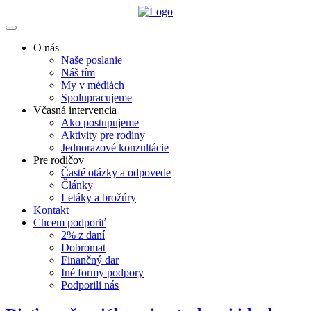
O nás
Naše poslanie
Náš tím
My v médiách
Spolupracujeme
Včasná intervencia
Ako postupujeme
Aktivity pre rodiny
Jednorazové konzultácie
Pre rodičov
Časté otázky a odpovede
Články
Letáky a brožúry
Kontakt
Chcem podporiť
2% z daní
Dobromat
Finančný dar
Iné formy podpory
Podporili nás