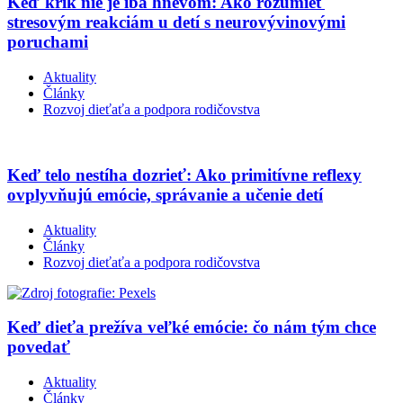
Keď krik nie je iba hnevom: Ako rozumieť
stresovým reakciám u detí s neurovývinovými
poruchami
Aktuality
Články
Rozvoj dieťaťa a podpora rodičovstva
Keď telo nestíha dozrieť: Ako primitívne reflexy
ovplyvňujú emócie, správanie a učenie detí
Aktuality
Články
Rozvoj dieťaťa a podpora rodičovstva
Keď dieťa prežíva veľké emócie: čo nám tým chce
povedať
Aktuality
Články