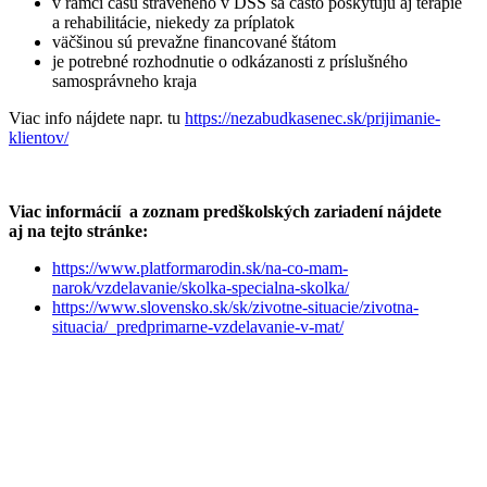
v rámci času stráveného v DSS sa často poskytujú aj terapie
a rehabilitácie, niekedy za príplatok
väčšinou sú prevažne financované štátom
je potrebné rozhodnutie o odkázanosti z príslušného
samosprávneho kraja
Viac info nájdete napr. tu
https://nezabudkasenec.sk/prijimanie-
klientov/
Viac informácií a zoznam predškolských zariadení nájdete
aj na tejto stránke:
https://www.platformarodin.sk/na-co-mam-
narok/vzdelavanie/skolka-specialna-skolka/
https://www.slovensko.sk/sk/zivotne-situacie/zivotna-
situacia/_predprimarne-vzdelavanie-v-mat/