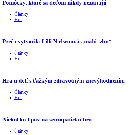
Pomôcky, ktoré sa deťom nikdy nezunujú
Články
Hra
Prečo vytvorila Lilli Nielsenová „malú izbu“
Články
Hra
Hra u detí s ťažkým zdravotným znevýhodnením
Články
Hra
Niekoľko tipov na senzopatickú hru
Články