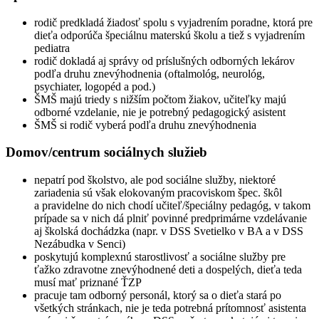
rodič predkladá žiadosť spolu s vyjadrením poradne, ktorá pre
dieťa odporúča špeciálnu materskú školu a tiež s vyjadrením
pediatra
rodič dokladá aj správy od príslušných odborných lekárov
podľa druhu znevýhodnenia (oftalmológ, neurológ,
psychiater, logopéd a pod.)
ŠMŠ majú triedy s nižším počtom žiakov, učiteľky majú
odborné vzdelanie, nie je potrebný pedagogický asistent
ŠMŠ si rodič vyberá podľa druhu znevýhodnenia
Domov/centrum sociálnych služieb
nepatrí pod školstvo, ale pod sociálne služby, niektoré
zariadenia sú však elokovaným pracoviskom špec. škôl
a pravidelne do nich chodí učiteľ/špeciálny pedagóg, v takom
prípade sa v nich dá plniť povinné predprimárne vzdelávanie
aj školská dochádzka (napr. v DSS Svetielko v BA a v DSS
Nezábudka v Senci)
poskytujú komplexnú starostlivosť a sociálne služby pre
ťažko zdravotne znevýhodnené deti a dospelých, dieťa teda
musí mať priznané ŤZP
pracuje tam odborný personál, ktorý sa o dieťa stará po
všetkých stránkach, nie je teda potrebná prítomnosť asistenta