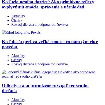
Keď telo nestíha dozrieť: Ako primitívne reflexy
ovplyvňujú emócie, správanie a učenie detí
Aktuality
Články
Rozvoj dieťaťa a podpora rodičovstva
Keď dieťa prežíva veľké emócie: čo nám tým chce
povedať
Aktuality
Články
Rozvoj dieťaťa a podpora rodičovstva
Odkedy a ako prirodzene rozvíjať reč svojho
dieťaťa
Aktuality
Články