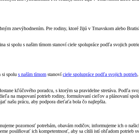
obným znevýhodnením. Pre rodiny, ktoré žijú v Trnavskom alebo Bratisla
 si spolu
s naším tímom
stanoví
ciele spolupráce podľa svojich potrieb
 Venujeme pozornosť potrebám, obavám rodičov, informujeme ich o našic
e posilňovať ich kompetentnosť, aby sa cítili istí ohľadom potrieb svo