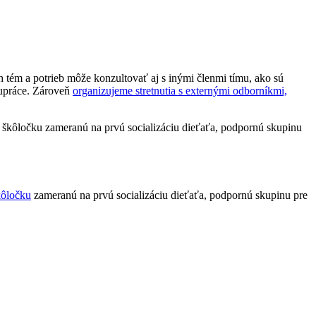
h tém a potrieb môže konzultovať aj s inými členmi tímu, ako sú
lupráce. Zároveň
organizujeme stretnutia s externými odborníkmi,
kôločku
zameranú na prvú socializáciu dieťaťa, podpornú skupinu pre