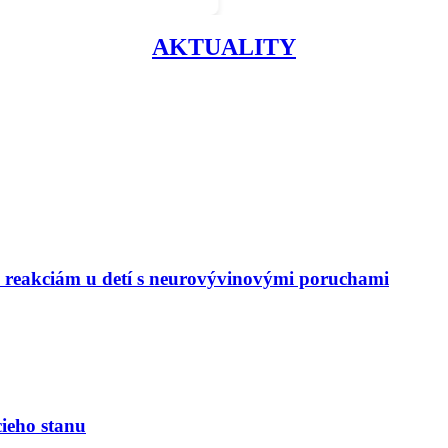
AKTUALITY
m reakciám u detí s neurovývinovými poruchami
ieho stanu