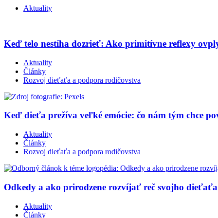
Aktuality
Keď telo nestíha dozrieť: Ako primitívne reflexy ovpl
Aktuality
Články
Rozvoj dieťaťa a podpora rodičovstva
Keď dieťa prežíva veľké emócie: čo nám tým chce p
Aktuality
Články
Rozvoj dieťaťa a podpora rodičovstva
Odkedy a ako prirodzene rozvíjať reč svojho dieťaťa
Aktuality
Články