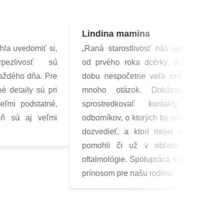
Lindina mamina
 uvedomiť si,
„Raná starostlivosť nás sprevádza živo
livosť sú
od prvého roka dcérky, dostali sme za
dého dňa. Pre
dobu nespočetne veľa rád a odpovedí
etaily sú pri
mnoho otázok. Dokázali nám takti
i podstatné,
sprostredkovať kontakty na ďalší
 sú aj veľmi
odborníkov, o ktorých by som sa nemala 
dozvedieť, a ktorí mojej dcére nesmie
pomohli či už v oblasti genetiky al
oftalmológie. Spolupráca s nimi bola a je 
prínosom pre našu rodinu.“