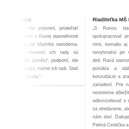
na mamina
Riaditeľka MŠ Pe
ční, že nás príjemní, priateľskí
„S Ranou starost
kí pracovníci z Ranej starostlivosti
spolupracovať pred
ajú takmer od Marinho narodenia.
nimi, rovnako aj s
sionálni, otvorení, ich rady sú
nevyhnutnú pri vz
 sú ochotní pomôcť, podporiť, ide
detí. Raná starostl
zitívna energia, máme ich radi. Stali
ponúkla a stále
ou nášho života.“
konzultácie a prav
zariadení. Pre ná
nesmierne dôležité,
odkonzultovať s odb
sa stretávame, ale a
nám darí. Ďakujem
Pekná Cestička a škô