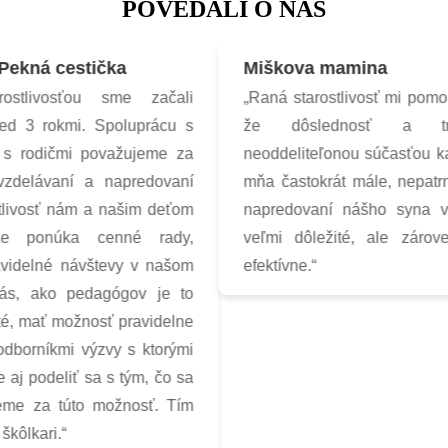
POVEDALI O NÁS
kná cestička
Miškova mamina
livosťou sme začali
„Raná starostlivosť mi pomohla
 3 rokmi. Spoluprácu s
že dôslednosť a trpez
 rodičmi považujeme za
neoddeliteľonou súčasťou kaž
delávaní a napredovaní
mňa častokrát mále, nepatrné d
ivosť nám a našim deťom
napredovaní nášho syna veľm
 ponúka cenné rady,
veľmi dôležité, ale zároveň
idelné návštevy v našom
efektívne.“
s, ako pedagógov je to
 mať možnosť pravidelne
orníkmi výzvy s ktorými
j podeliť sa s tým, čo sa
e za túto možnosť. Tím
lkari.“