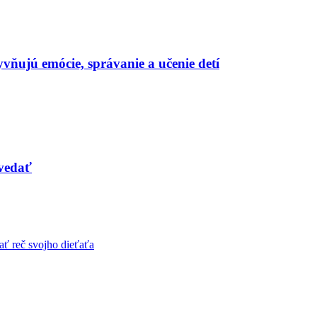
yvňujú emócie, správanie a učenie detí
ovedať