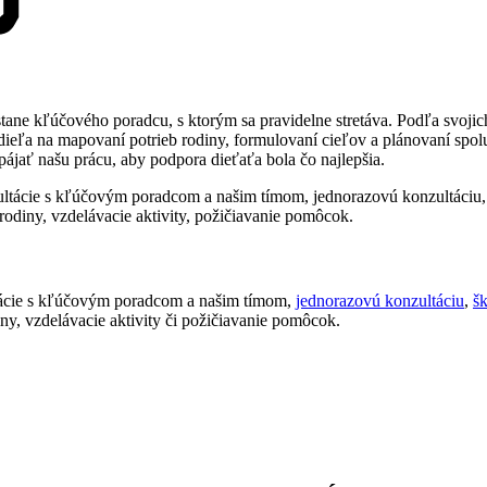
tane kľúčového poradcu, s ktorým sa pravidelne stretáva. Podľa svojic
odieľa na mapovaní potrieb rodiny, formulovaní cieľov a plánovaní spo
epájať našu prácu, aby podpora dieťaťa bola čo najlepšia.
tácie s kľúčovým poradcom a našim tímom,
jednorazovú konzultáciu
,
š
iny, vzdelávacie aktivity či požičiavanie pomôcok.