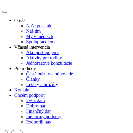
O nás
Naše poslanie
Náš tím
My v médiách
Spolupracujeme
Včasná intervencia
Ako postupujeme
Aktivity pre rodiny
Jednorazové konzultácie
Pre rodičov
Časté otázky a odpovede
Články
Letáky a brožúry
Kontakt
Chcem podporiť
2% z daní
Dobromat
Finančný dar
Iné formy podpory
Podporili nás