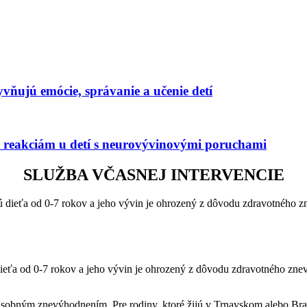
yvňujú emócie, správanie a učenie detí
m reakciám u detí s neurovývinovými poruchami
SLUŽBA VČASNEJ INTERVENCIE
 dieťa od 0-7 rokov a jeho vývin je ohrozený z dôvodu zdravotného zne